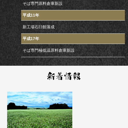
そば専門原料倉庫新設
平成11年
新工場石臼館落成
平成17年
そば専門極低温原料倉庫新設